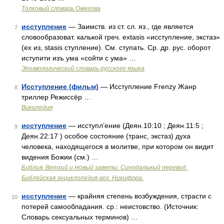
Толковый словарь Ожегова
исступление
— Заимств. из ст. сл. яз., где является
7
словообразоват. калькой греч. extasis «исступление, экстаз»
(ex из, stasis ступление). См. ступать. Ср. др. рус. оборот
иступити изъ ума «сойти с ума» …
Этимологический словарь русского языка
Исступление (фильм)
— Исступление Frenzy Жанр
8
триллер Режиссёр …
Википедия
исступление
— исступл’ение (Деян.10:10 ; Деян.11:5 ;
9
Деян.22:17 ) особое состояние (транс, экстаз) духа
человека, находящегося в молитве, при котором он видит
видения Божии (см.) …
Библия. Ветхий и Новый заветы. Синодальный перевод.
Библейская энциклопедия арх. Никифора.
исступление
— крайняя степень возбуждения, страсти с
10
потерей самообладания. ср.: неистовство. (Источник:
Словарь сексуальных терминов) …