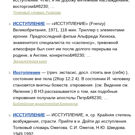
исступление. «Нет, я не дорожу мятежным наслажденьем,
восторгом&#8230; …
Толковый словарь Ушакова
ИССТУПЛЕНИЕ
— «ИССТУПЛЕНИЕ» (Frenzy)
4
Великобритания, 1971, 116 мин. Триллер с элементами
иронии. Предпоследний фильм Альфреда Хиxкока,
знаменитого специалиста по «саспенсу», тревожной
атмосфере был снят им после долгого перерыва на
родине, в Англии, конкретно&#8230; …
Энциклопедия кино
Исступление
— (греч. экстасис, досл. стоять вне (себя) ),
5
состояние вне тела (2Кор 12:2 4). В состоянии И. человеку
становятся внятны божеств. откровения. (см. Видение см.
Явление.) В НЗ рассказывается о том, как подобные
откровения получали апостолы Петр&#8230; …
Библейская энциклопедия Брокгауза
ИССТУПЛЕНИЕ
— ИССТУПЛЕНИЕ, я, ср. Крайняя степень
6
возбуждения, страсти. Прийти в и. Дойти до исступления.
Толковый словарь Ожегова. С.И. Ожегов, Н.Ю. Шведова.
1949 1992 …